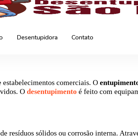
rna podem ficar bloqueados por cabelos, sabão
 e eliminando o mau cheiro.
 estabelecimentos comerciais. O
entupiment
evidos. O
desentupimento
é feito com equipa
 resíduos sólidos ou corrosão interna. Através
de encanamento, restaurando o fluxo normal da