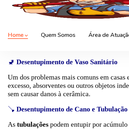
🚿
Desentupimento de Ralo
Ralos de banheiro
, lavanderia e área exte
sem quebrar pisos, preservando o ambiente
🚽
Desentupimento de Vaso Sanitário
Um dos problemas mais comuns em casas e
excesso, absorventes ou outros objetos ind
sem causar danos à cerâmica.
🪠
Desentupimento de Cano e Tubulação
As
tubulações
podem entupir por acúmulo de
pressão, é possível limpar todo o sistema 