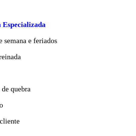
 Especializada
e semana e feriados
reinada
 de quebra
o
cliente