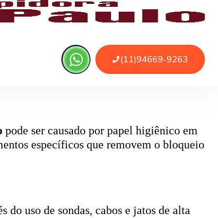
 ou sujeira. O serviço remove as obstruções
o
pode ser causado por papel higiênico em
mentos específicos que removem o bloqueio
 do uso de sondas, cabos e jatos de alta
 água.