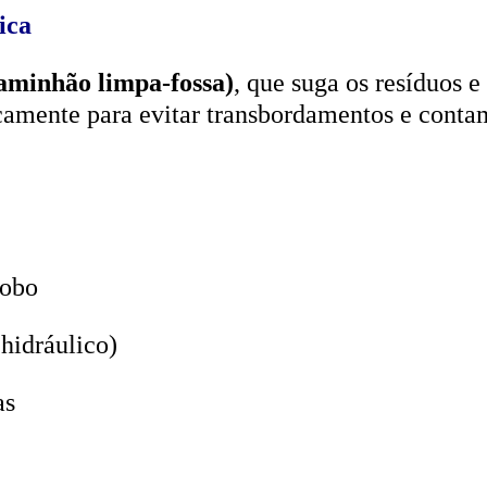
aminhão limpa-fossa)
, que suga os resíduos e
icamente para evitar transbordamentos e conta
lobo
hidráulico)
as