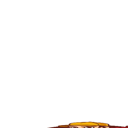
se está enfrentando problema com entupime
residência ou empresa.
O serviço de
desentupimento
é fundamenta
comércios, condomínios e indústrias. Com o
e outros materiais que acabam obstruindo
Pias na Vila Romano
, e contamos com pro
e eficiente.
💧
Principais Serviços de Desentupiment
🧽
Desentupimento de Pia
Com o uso constante, as
pias da cozinha
ac
desentupimento é feito com máquinas rota
fluxo normal.