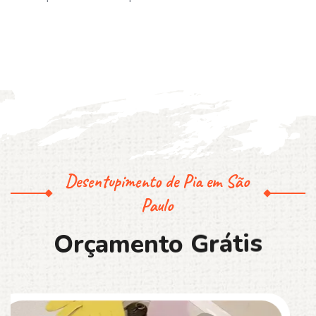
Desentupimento de Pia em São
Paulo
O
r
ç
a
m
e
n
t
o
G
r
á
t
i
s