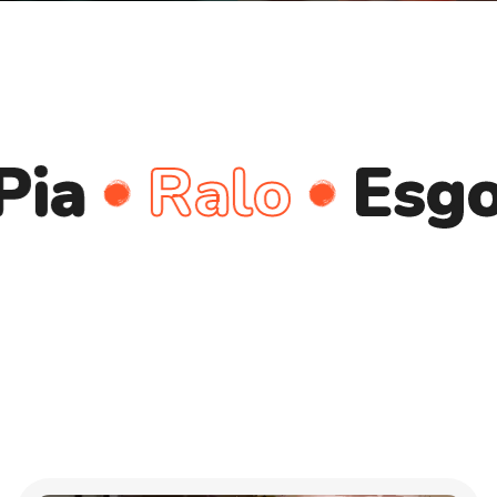
Ralo
Esgoto