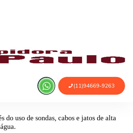
 ou sujeira. O serviço remove as obstruções
o
pode ser causado por papel higiênico em
mentos específicos que removem o bloqueio
 do uso de sondas, cabos e jatos de alta
 água.