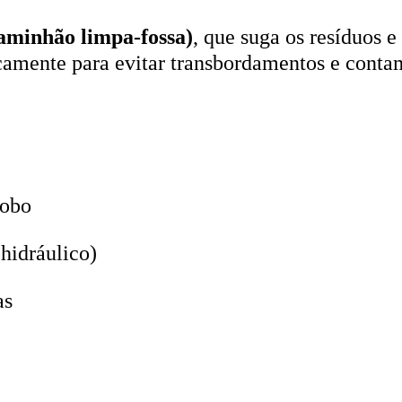
aminhão limpa-fossa)
, que suga os resíduos e
icamente para evitar transbordamentos e conta
lobo
hidráulico)
as