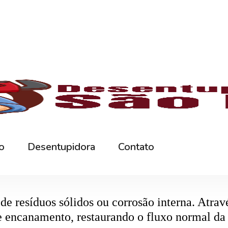
rna podem ficar bloqueados por cabelos, sabão
 e eliminando o mau cheiro.
 estabelecimentos comerciais. O
entupiment
evidos. O
desentupimento
é feito com equipa
 resíduos sólidos ou corrosão interna. Através
de encanamento, restaurando o fluxo normal da