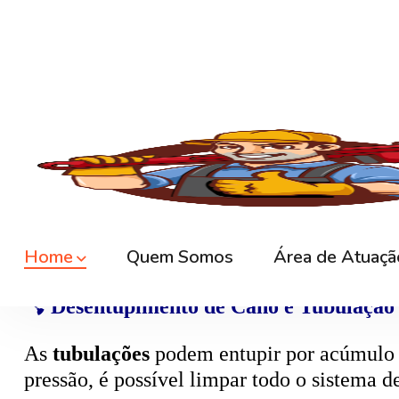
🚿
Desentupimento de Ralo
Ralos de banheiro
, lavanderia e área exte
sem quebrar pisos, preservando o ambiente
🚽
Desentupimento de Vaso Sanitário
Um dos problemas mais comuns em casas e
excesso, absorventes ou outros objetos ind
sem causar danos à cerâmica.
🪠
Desentupimento de Cano e Tubulação
As
tubulações
podem entupir por acúmulo de
pressão, é possível limpar todo o sistema 