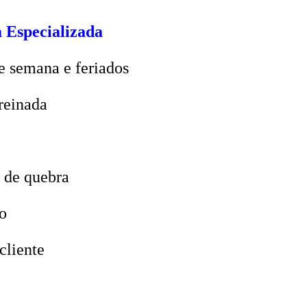
 Especializada
e semana e feriados
reinada
 de quebra
o
cliente