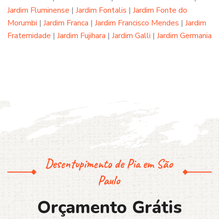
Jardim Fluminense
|
Jardim Fontalis
|
Jardim Fonte do
Morumbi
|
Jardim Franca
|
Jardim Francisco Mendes
|
Jardim
Fraternidade
|
Jardim Fujihara
|
Jardim Galli
|
Jardim Germania
Desentupimento de Pia em São
Paulo
O
r
ç
a
m
e
n
t
o
G
r
á
t
i
s