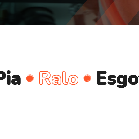
Ralo
Esgoto