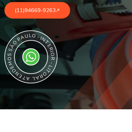
(11)94669-9263
L
O
U
-
A
I
P
N
T
O
E
Ã
R
S
I
O
S
R
O
M
-
L
E
I
D
T
N
O
E
R
T
A
A
L