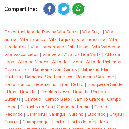
Compartilhe:
Desentupidora de Pias na Vila Souza
|
Vila Suíça
|
Vila
Sulina
|
Vila Talarico
|
Vila Taquari
|
Vila Teresinha
|
Vila
Tiradentes
|
Vila Tramontano
|
Vila União
|
Vila Valdemar
|
Vila Vasconcelos
|
Vila Vera
|
Alto da Boa Vista
|
Alto da
Lapa
|
Alto da Mooca
|
Alto da Riviera
|
Alto de Pinheiros
|
Alto do Pari
|
Balneário Dom Carlos
|
Balneário Mar
Paulista
|
Balneário São Francisco
|
Balneário São José
|
Barro Branco
|
Belenzinho
|
Bom Retiro
|
Bosque da Saúde
|
Bras
|
Brooklin
|
Brooklin Novo
|
Brooklin Paulista
|
Butantã
|
Cambuci
|
Campo Belo
|
Campo Grande
|
Campo
Limpo
|
Cantinho do Ceu
|
Capão do Embira
|
Capão
Redondo
|
Carandiru
|
Caxingui
|
Cursino
|
Eldorado
|
Grajaú
|
Guacuri
|
Guarapiranga
|
Horto
|
Horto do Ipê
|
Horto