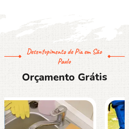
Desentupimento de Pia em São
Paulo
O
r
ç
a
m
e
n
t
o
G
r
á
t
i
s