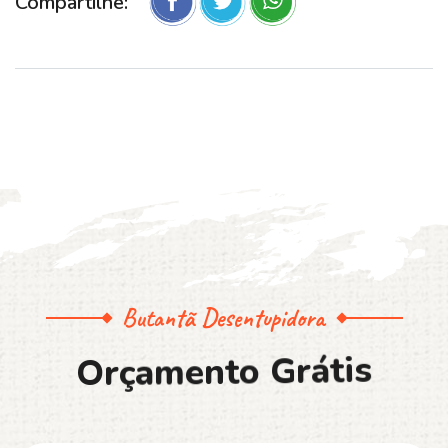
Compartilhe:
Butantã Desentupidora
O
r
ç
a
m
e
n
t
o
G
r
á
t
i
s