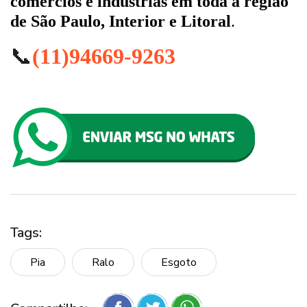
comércios e indústrias em toda a região
de São Paulo, Interior e Litoral
.
📞
(11)94669-9263
Tags:
Pia
Ralo
Esgoto