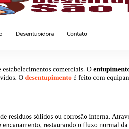
rna podem ficar bloqueados por cabelos, sabão
 e eliminando o mau cheiro.
 estabelecimentos comerciais. O
entupiment
evidos. O
desentupimento
é feito com equipa
 resíduos sólidos ou corrosão interna. Através
de encanamento, restaurando o fluxo normal da