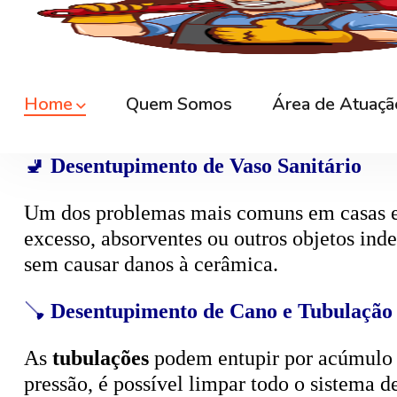
🚿
Desentupimento de Ralo
Ralos de banheiro
, lavanderia e área exte
sem quebrar pisos, preservando o ambiente
🚽
Desentupimento de Vaso Sanitário
Um dos problemas mais comuns em casas e
excesso, absorventes ou outros objetos ind
sem causar danos à cerâmica.
🪠
Desentupimento de Cano e Tubulação
As
tubulações
podem entupir por acúmulo de
pressão, é possível limpar todo o sistema 