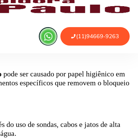
 ou sujeira. O serviço remove as obstruções
o
pode ser causado por papel higiênico em
mentos específicos que removem o bloqueio
 do uso de sondas, cabos e jatos de alta
 água.