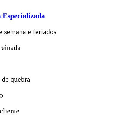
 Especializada
e semana e feriados
reinada
 de quebra
o
cliente