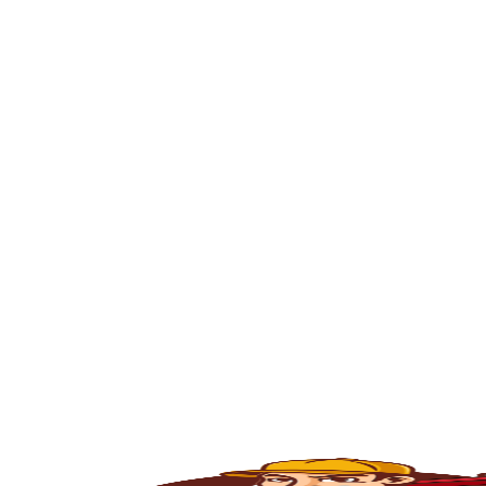
enfrentando problema com entupimento, man
ou empresa.
O serviço de
desentupimento
é fundamenta
comércios, condomínios e indústrias. Com o
e outros materiais que acabam obstruindo
Esgoto no Centro SP
, e contamos com pro
e eficiente.
💧
Principais Serviços de Desentupiment
🧽
Desentupimento de Pia
Com o uso constante, as
pias da cozinha
ac
desentupimento é feito com máquinas rota
fluxo normal.