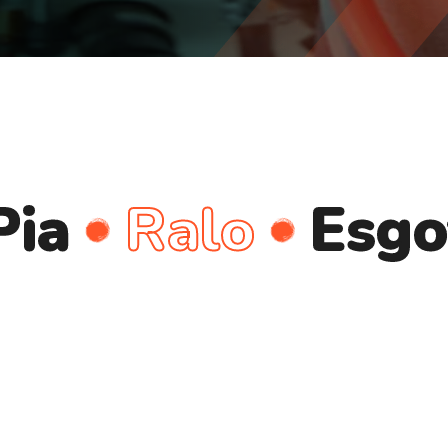
Ralo
Esgoto