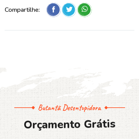
Compartilhe:
Butantã Desentupidora
O
r
ç
a
m
e
n
t
o
G
r
á
t
i
s