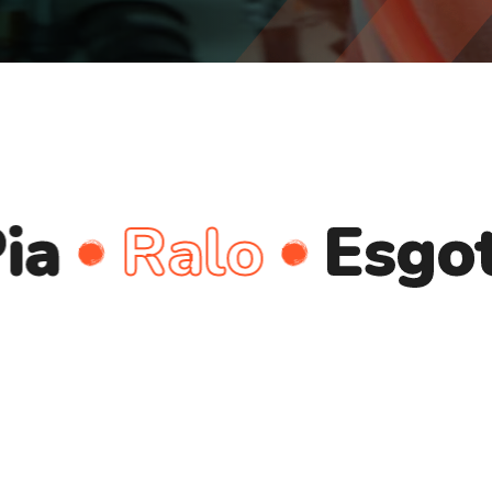
Ralo
Esgoto
C