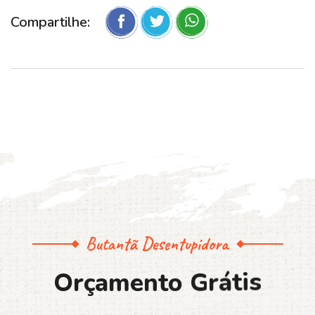
Compartilhe:
Butantã Desentupidora
O
r
ç
a
m
e
n
t
o
G
r
á
t
i
s