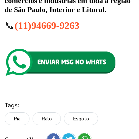
comércios e indústrias em toda a região
de São Paulo, Interior e Litoral
.
📞
(11)94669-9263
Tags:
Pia
Ralo
Esgoto