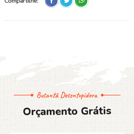
Compartilhe:
Butantã Desentupidora
O
r
ç
a
m
e
n
t
o
G
r
á
t
i
s