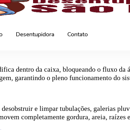
r os resíduos da rede interna. Quando entupida
eta da caixa, retirando toda a sujeira acumul
ifica dentro da caixa, bloqueando o fluxo da
gem, garantindo o pleno funcionamento do si
esobstruir e limpar tubulações, galerias pluvi
emovem completamente gordura, areia, raízes e
ica