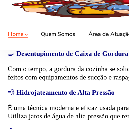
🕳️
Desentupimento de Caixa de Esgoto
A
caixa de esgoto
é responsável por coleta
cheiro. O serviço consiste na limpeza compl
🍳
Desentupimento de Caixa de Gordura
Com o tempo, a gordura da cozinha se solid
feitos com equipamentos de sucção e raspa
💨
Hidrojateamento de Alta Pressão
É uma técnica moderna e eficaz usada para d
Utiliza jatos de água de alta pressão que r
🧴
Limpeza e Esgotamento de Fossa Sépt