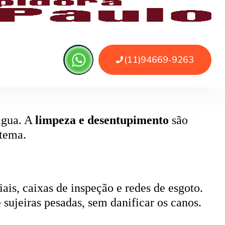
, pode causar retorno de esgoto e mau
ada.
 água. A
limpeza e desentupimento
são
stema.
ais, caixas de inspeção e redes de esgoto.
 sujeiras pesadas, sem danificar os canos.