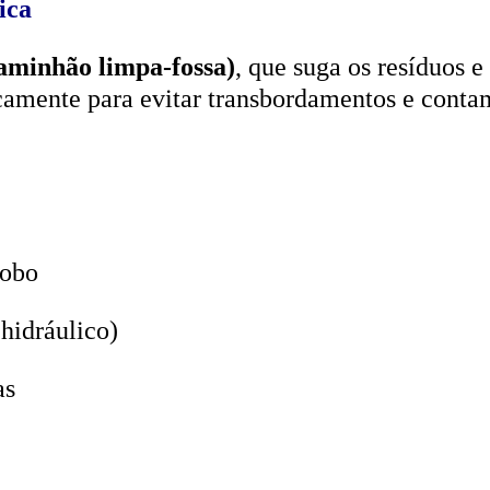
aminhão limpa-fossa)
, que suga os resíduos e
icamente para evitar transbordamentos e conta
lobo
hidráulico)
as