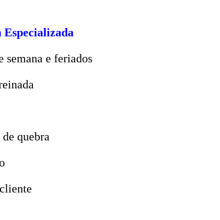
 Especializada
e semana e feriados
reinada
 de quebra
o
cliente