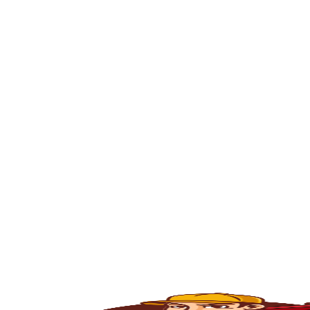
🚿
Desentupimento de Ralo
Ralos de banheiro
, lavanderia e área exte
sem quebrar pisos, preservando o ambiente
🚽
Desentupimento de Vaso Sanitário
Um dos problemas mais comuns em casas e
excesso, absorventes ou outros objetos ind
sem causar danos à cerâmica.
🪠
Desentupimento de Cano e Tubulação
As
tubulações
podem entupir por acúmulo de
pressão, é possível limpar todo o sistema 