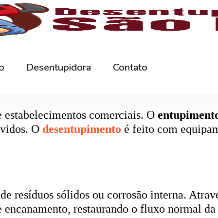
rna podem ficar bloqueados por cabelos, sabão
 e eliminando o mau cheiro.
 estabelecimentos comerciais. O
entupiment
evidos. O
desentupimento
é feito com equipa
 resíduos sólidos ou corrosão interna. Através
de encanamento, restaurando o fluxo normal da