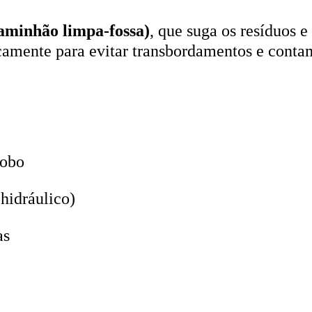
aminhão limpa-fossa)
, que suga os resíduos e
icamente para evitar transbordamentos e conta
lobo
hidráulico)
as