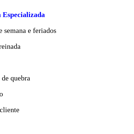
 Especializada
e semana e feriados
reinada
 de quebra
o
cliente