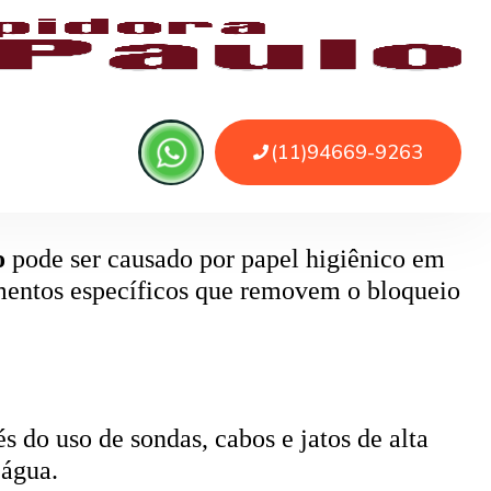
 ou sujeira. O serviço remove as obstruções
o
pode ser causado por papel higiênico em
mentos específicos que removem o bloqueio
 do uso de sondas, cabos e jatos de alta
 água.