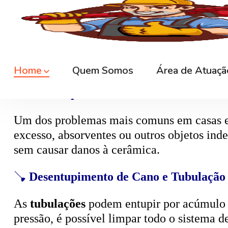
🚿
Desentupimento de Ralo
Ralos de banheiro
, lavanderia e área exte
sem quebrar pisos, preservando o ambiente
🚽
Desentupimento de Vaso Sanitário
Um dos problemas mais comuns em casas e
excesso, absorventes ou outros objetos ind
sem causar danos à cerâmica.
🪠
Desentupimento de Cano e Tubulação
As
tubulações
podem entupir por acúmulo de
pressão, é possível limpar todo o sistema 