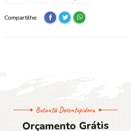
Compartilhe:
Butantã Desentupidora
O
r
ç
a
m
e
n
t
o
G
r
á
t
i
s