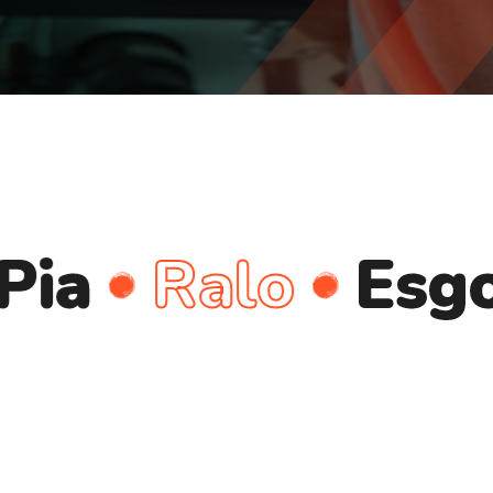
Ralo
Esgoto