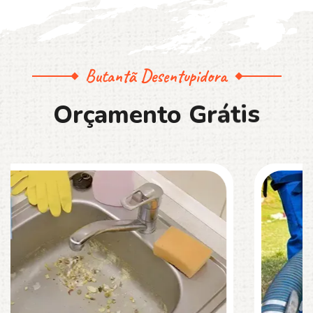
Butantã Desentupidora
O
r
ç
a
m
e
n
t
o
G
r
á
t
i
s