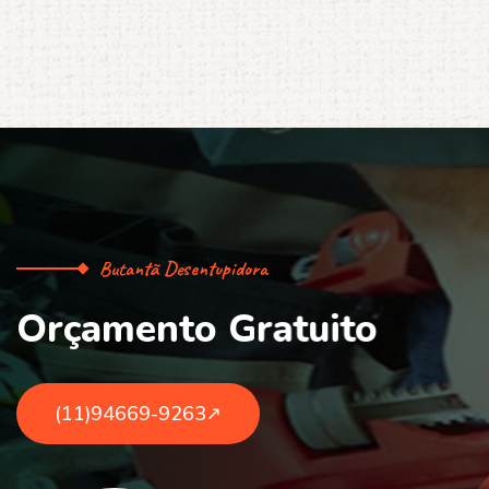
Butantã Desentupidora
O
r
ç
a
m
e
n
t
o
G
r
a
t
u
i
t
o
(11)94669-9263