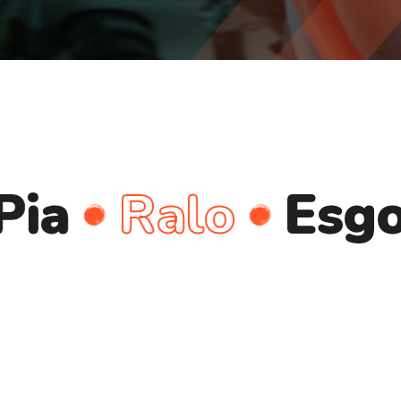
Ralo
Esgoto