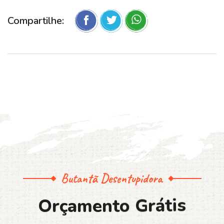
Compartilhe:
Butantã Desentupidora
O
r
ç
a
m
e
n
t
o
G
r
á
t
i
s