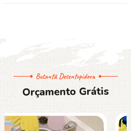
Butantã Desentupidora
O
r
ç
a
m
e
n
t
o
G
r
á
t
i
s