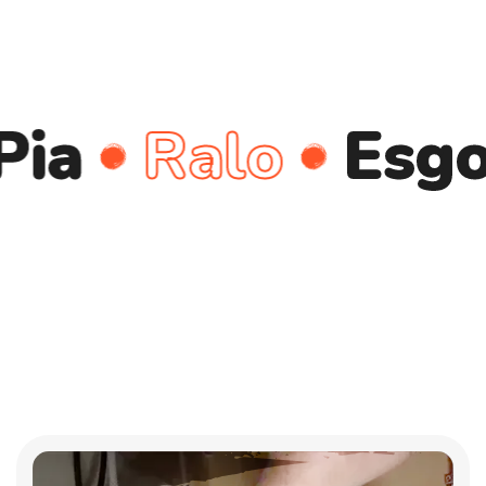
Ralo
Esgoto