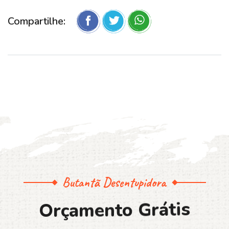
Compartilhe:
Butantã Desentupidora
O
r
ç
a
m
e
n
t
o
G
r
á
t
i
s