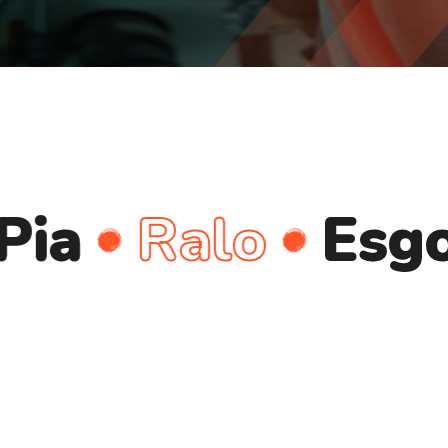
Ralo
Esgoto