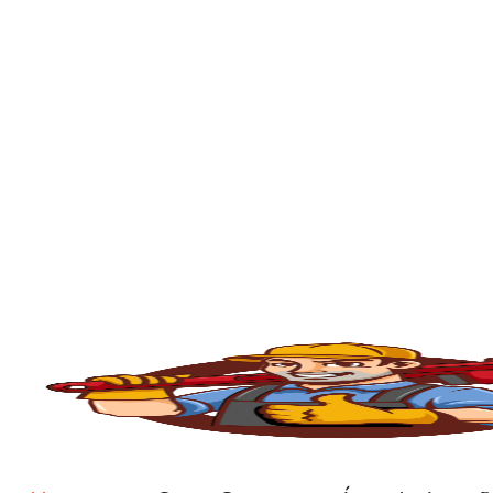
🕳️
Desentupimento de Caixa de Esgoto
A
caixa de esgoto
é responsável por coleta
cheiro. O serviço consiste na limpeza compl
🍳
Desentupimento de Caixa de Gordura
Com o tempo, a gordura da cozinha se solid
feitos com equipamentos de sucção e raspa
💨
Hidrojateamento de Alta Pressão
É uma técnica moderna e eficaz usada para d
Utiliza jatos de água de alta pressão que r
🧴
Limpeza e Esgotamento de Fossa Sépt