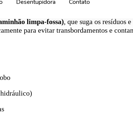
aminhão limpa-fossa)
, que suga os resíduos e
icamente para evitar transbordamentos e conta
lobo
hidráulico)
as