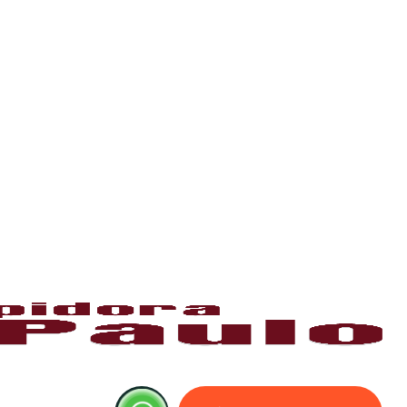
, pode causar retorno de esgoto e mau
ada.
 água. A
limpeza e desentupimento
são
stema.
ais, caixas de inspeção e redes de esgoto.
 sujeiras pesadas, sem danificar os canos.