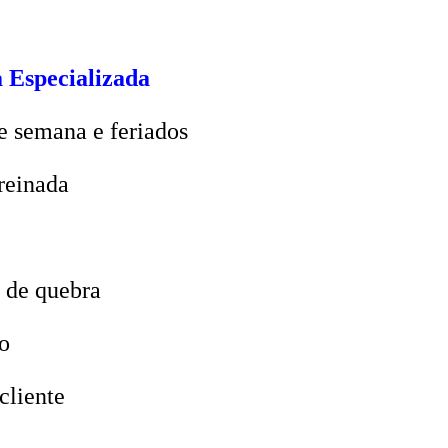
 Especializada
e semana e feriados
reinada
 de quebra
o
cliente