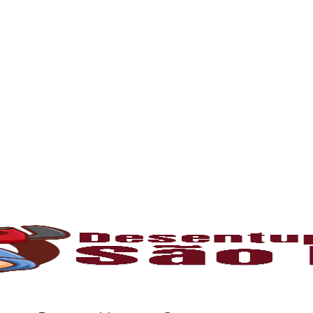
r os resíduos da rede interna. Quando entupida
eta da caixa, retirando toda a sujeira acumul
ifica dentro da caixa, bloqueando o fluxo da
gem, garantindo o pleno funcionamento do si
esobstruir e limpar tubulações, galerias pluvi
emovem completamente gordura, areia, raízes e
ica