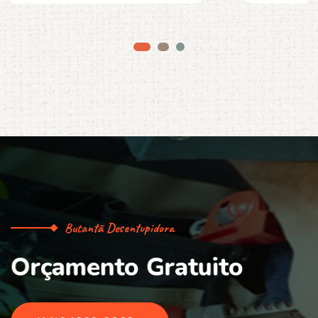
Butantã Desentupidora
O
r
ç
a
m
e
n
t
o
G
r
a
t
u
i
t
o