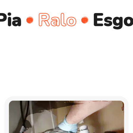
Ralo
Esgoto