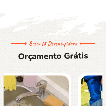
Butantã Desentupidora
O
r
ç
a
m
e
n
t
o
G
r
á
t
i
s